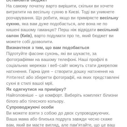
Встановіть бюджет
На самому початку варто вирішити, скільки ви хочете
витратити на весільну сукню в Києві. Тоді ви уникнете
розчарування. Що робити, якщо ви приміряєте
весільну
сукню
, яка вам дуже подобається, але вона не по
кишені вашому гаманцю? Перш ніж відвідати
весільний
салон (Київ)
, варто подумати про те, який бюджет ви
можете собі дозволити.
Визначтеся з тим, що вам подобається
Підготуйте фасони суконь, які ви шукаєте, за
фотографіями на вашому телефоні. Наші профілі в
соціальних мережах і веб-сайт можуть стати джерелом
натхнення. Гарна ідея – створити дошку натхнення на
Pinterest або зберегти фотографії, на яких представлені
сукні в стилі вашої мрії.
Як одягнутися на примірку?
Найголовніше – це комфорт. Виберіть комплект білизни
білого або тілесного кольору.
Супроводжуючі особи
Ви можете взяти з собою до двох супроводжуючих.
Ваша мама або близька подруга завжди чесно скаже
вам, який ви маєте вигляд, але пам’ятайте, що це ваш