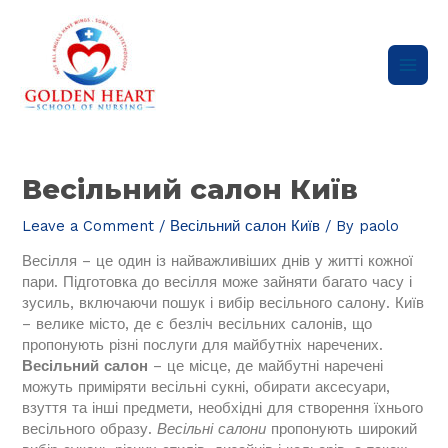
Skip
Main
to
content
Men
Post
navigation
Весільний салон Київ
Leave a Comment
/
Весільний салон Київ
/ By
paolo
Весілля – це один із найважливіших днів у житті кожної
пари. Підготовка до весілля може зайняти багато часу і
зусиль, включаючи пошук і вибір весільного салону. Київ
– велике місто, де є безліч весільних салонів, що
пропонують різні послуги для майбутніх наречених.
Весільний салон
– це місце, де майбутні наречені
можуть приміряти весільні сукні, обирати аксесуари,
взуття та інші предмети, необхідні для створення їхнього
весільного образу.
Весільні салони
пропонують широкий