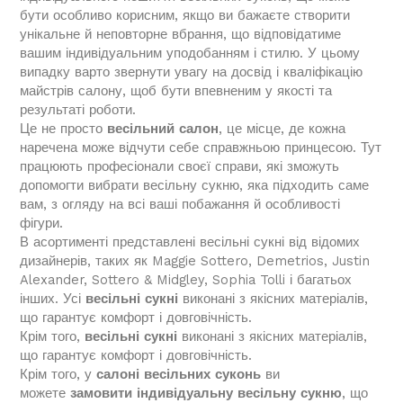
бути особливо корисним, якщо ви бажаєте створити
унікальне й неповторне вбрання, що відповідатиме
вашим індивідуальним уподобанням і стилю. У цьому
випадку варто звернути увагу на досвід і кваліфікацію
майстрів салону, щоб бути впевненим у якості та
результаті роботи.
Це не просто
весільний салон
, це місце, де кожна
наречена може відчути себе справжньою принцесою. Тут
працюють професіонали своєї справи, які зможуть
допомогти вибрати весільну сукню, яка підходить саме
вам, з огляду на всі ваші побажання й особливості
фігури.
В асортименті представлені весільні сукні від відомих
дизайнерів, таких як Maggie Sottero, Demetrios, Justin
Alexander, Sottero & Midgley, Sophia Tolli і багатьох
інших. Усі
весільні сукні
виконані з якісних матеріалів,
що гарантує комфорт і довговічність.
Крім того,
весільні сукні
виконані з якісних матеріалів,
що гарантує комфорт і довговічність.
Крім того, у
салоні весільних суконь
ви
можете
замовити індивідуальну весільну сукню
, що