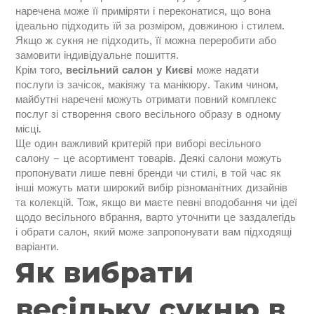
наречена може її приміряти і переконатися, що вона
ідеально підходить їй за розміром, довжиною і стилем.
Якщо ж сукня не підходить, її можна переробити або
замовити індивідуальне пошиття.
Крім того,
весільний салон у Києві
може надати
послуги із зачісок, макіяжу та манікюру. Таким чином,
майбутні наречені можуть отримати повний комплекс
послуг зі створення свого весільного образу в одному
місці.
Ще один важливий критерій при виборі весільного
салону – це асортимент товарів. Деякі салони можуть
пропонувати лише певні бренди чи стилі, в той час як
інші можуть мати широкий вибір різноманітних дизайнів
та колекцій. Тож, якщо ви маєте певні вподобання чи ідеї
щодо весільного вбрання, варто уточнити це заздалегідь
і обрати салон, який може запропонувати вам підходящі
варіанти.
Як вибрати
весільку сукню в