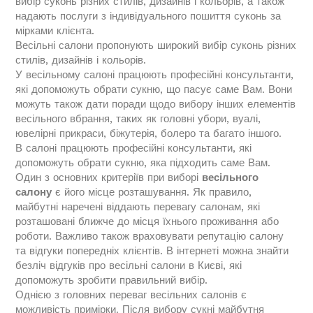
вибір суконь різних стилів, дизайнів і кольорів, а також
надають послуги з індивідуального пошиття суконь за
мірками клієнта.
Весільні салони пропонують широкий вибір суконь різних
стилів, дизайнів і кольорів.
У весільному салоні працюють професійні консультанти,
які допоможуть обрати сукню, що пасує саме Вам. Вони
можуть також дати поради щодо вибору інших елементів
весільного вбрання, таких як головні убори, вуалі,
ювелірні прикраси, біжутерія, болеро та багато іншого.
В салоні працюють професійні консультанти, які
допоможуть обрати сукню, яка підходить саме Вам.
Один з основних критеріїв при виборі
весільного
салону
є його місце розташування. Як правило,
майбутні наречені віддають перевагу салонам, які
розташовані ближче до місця їхнього проживання або
роботи. Важливо також враховувати репутацію салону
та відгуки попередніх клієнтів. В інтернеті можна знайти
безліч відгуків про весільні салони в Києві, які
допоможуть зробити правильний вибір.
Однією з головних переваг весільних салонів є
можливість примірки. Після вибору сукні майбутня