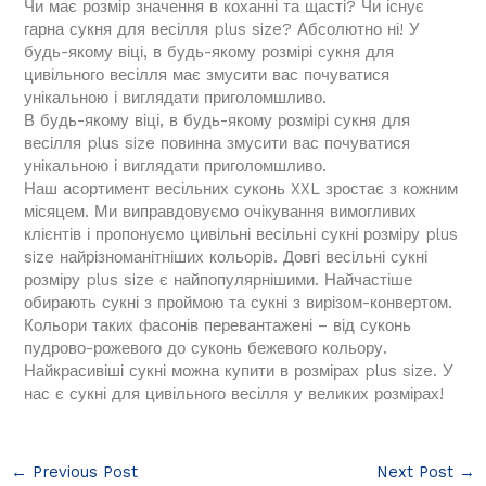
Чи має розмір значення в коханні та щасті? Чи існує
гарна сукня для весілля plus size? Абсолютно ні! У
будь-якому віці, в будь-якому розмірі сукня для
цивільного весілля має змусити вас почуватися
унікальною і виглядати приголомшливо.
В будь-якому віці, в будь-якому розмірі сукня для
весілля plus size повинна змусити вас почуватися
унікальною і виглядати приголомшливо.
Наш асортимент весільних суконь XXL зростає з кожним
місяцем. Ми виправдовуємо очікування вимогливих
клієнтів і пропонуємо цивільні весільні сукні розміру plus
size найрізноманітніших кольорів. Довгі весільні сукні
розміру plus size є найпопулярнішими. Найчастіше
обирають сукні з проймою та сукні з вирізом-конвертом.
Кольори таких фасонів перевантажені – від суконь
пудрово-рожевого до суконь бежевого кольору.
Найкрасивіші сукні можна купити в розмірах plus size. У
нас є сукні для цивільного весілля у великих розмірах!
←
Previous Post
Next Post
→