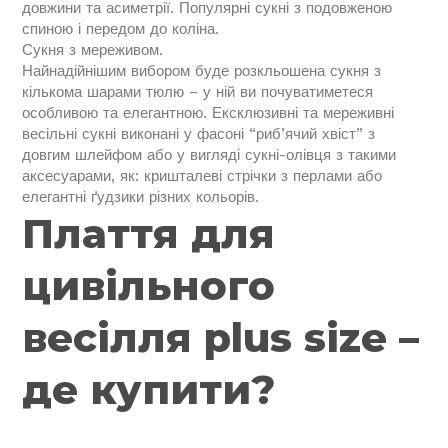
довжини та асиметрії. Популярні сукні з подовженою
спиною і передом до коліна.
Сукня з мереживом.
Найнадійнішим вибором буде розкльошена сукня з
кількома шарами тюлю – у ній ви почуватиметеся
особливою та елегантною. Ексклюзивні та мереживні
весільні сукні виконані у фасоні “риб’ячий хвіст” з
довгим шлейфом або у вигляді сукні-олівця з такими
аксесуарами, як: кришталеві стрічки з перлами або
елегантні ґудзики різних кольорів.
Плаття для
цивільного
весілля plus size –
де купити?