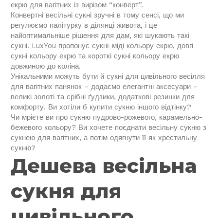
екрю для вагітних із вирізом “конверт”.
Конвертні весільні сукні зручні в тому сенсі, що ми
регулюємо палітурку в ділянці живота, і це
найоптимальніше рішення для дам, які шукають такі
сукні. LuxYou пропонує сукні-міді кольору екрю, довгі
сукні кольору екрю та короткі сукні кольору екрю
довжиною до коліна.
Унікальними можуть бути й сукні для цивільного весілля
для вагітних панянок – додаємо елегантні аксесуари –
великі золоті та срібні ґудзики, додаткові резинки для
комфорту. Ви хотіли б купити сукню іншого відтінку?
Чи мрієте ви про сукню пудрово-рожевого, карамельно-
бежевого кольору? Ви хочете поєднати весільну сукню з
сукнею для вагітних, а потім одягнути її як хрестильну
сукню?
Дешева весільна
сукня для
цивільного