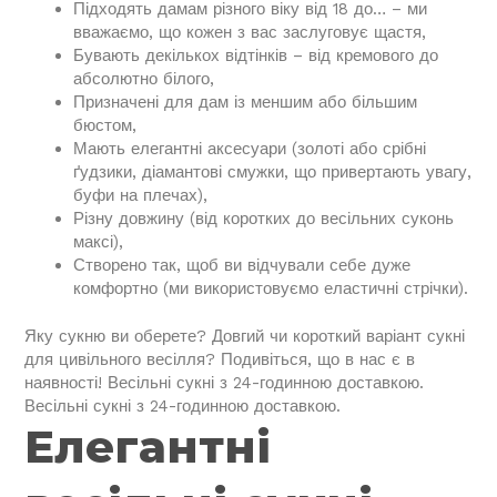
Підходять дамам різного віку від 18 до… – ми
вважаємо, що кожен з вас заслуговує щастя,
Бувають декількох відтінків – від кремового до
абсолютно білого,
Призначені для дам із меншим або більшим
бюстом,
Мають елегантні аксесуари (золоті або срібні
ґудзики, діамантові смужки, що привертають увагу,
буфи на плечах),
Різну довжину (від коротких до весільних суконь
максі),
Створено так, щоб ви відчували себе дуже
комфортно (ми використовуємо еластичні стрічки).
Яку сукню ви оберете? Довгий чи короткий варіант сукні
для цивільного весілля? Подивіться, що в нас є в
наявності! Весільні сукні з 24-годинною доставкою.
Весільні сукні з 24-годинною доставкою.
Елегантні