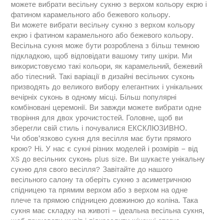
можете вибрати весільну сукню з верхом кольору екрю і
фатином карамельного або бежевого кольору.
Ви можете вибрати весільну сукню з верхом кольору
екрю і фатином карамельного або бежевого кольору.
Весільна сукня може бути розроблена з більш темною
підкладкою, щоб відповідати вашому типу шкіри. Ми
використовуємо такі кольори, як карамельний, бежевий
або тілесний. Такі варіації в дизайні весільних суконь
призводять до великого вибору елегантних і унікальних
вечірніх суконь в одному місці. Більш популярні
комбіновані церемонії. Ви завжди можете вибрати одне
творіння для двох урочистостей. Головне, щоб ви
зберегли свій стиль і почувалися ЕКСКЛЮЗИВНО.
Чи обов’язково сукня для весілля має бути прямого
крою? Ні. У нас є сукні різних моделей і розмірів – від
XS до весільних суконь plus size. Ви шукаєте унікальну
сукню для свого весілля? Завітайте до нашого
весільного салону та оберіть сукню з асиметричною
спідницею та прямим верхом або з верхом на одне
плече та прямою спідницею довжиною до коліна. Така
сукня має складку на животі – ідеальна весільна сукня,