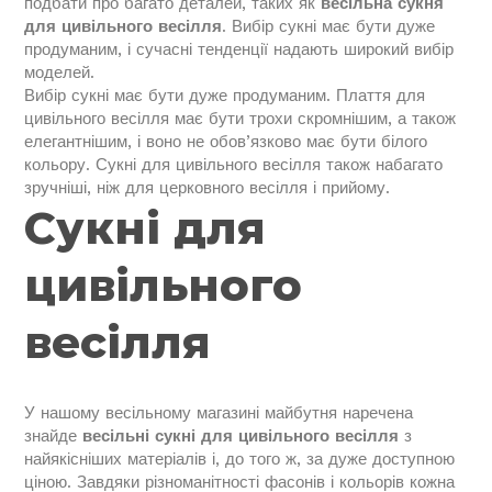
подбати про багато деталей, таких як
весільна сукня
для цивільного весілля
. Вибір сукні має бути дуже
продуманим, і сучасні тенденції надають широкий вибір
моделей.
Вибір сукні має бути дуже продуманим. Плаття для
цивільного весілля має бути трохи скромнішим, а також
елегантнішим, і воно не обов’язково має бути білого
кольору. Сукні для цивільного весілля також набагато
зручніші, ніж для церковного весілля і прийому.
Сукні для
цивільного
весілля
У нашому весільному магазині майбутня наречена
знайде
весільні сукні для цивільного весілля
з
найякісніших матеріалів і, до того ж, за дуже доступною
ціною. Завдяки різноманітності фасонів і кольорів кожна