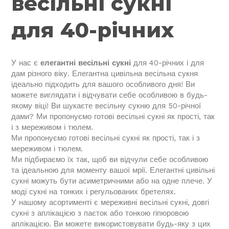
весільні сукні
для 40-річних
У нас є
елегантні весільні сукні
для 40-річних і для
дам різного віку. Елегантна цивільна весільна сукня
ідеально підходить для вашого особливого дня! Ви
можете виглядати і відчувати себе особливою в будь-
якому віці! Ви шукаєте весільну сукню для 50-річної
дами? Ми пропонуємо готові весільні сукні як прості, так
і з мереживом і тюлем.
Ми пропонуємо готові весільні сукні як прості, так і з
мереживом і тюлем.
Ми підбираємо їх так, щоб ви відчули себе особливою
та ідеальною для моменту вашої мрії. Елегантні цивільні
сукні можуть бути асиметричними або на одне плече. У
моді сукні на тонких і регульованих бретелях.
У нашому асортименті є мереживні весільні сукні, довгі
сукні з аплікацією з паєток або тонкою гіпюровою
аплікацією. Ви можете використовувати будь-яку з цих