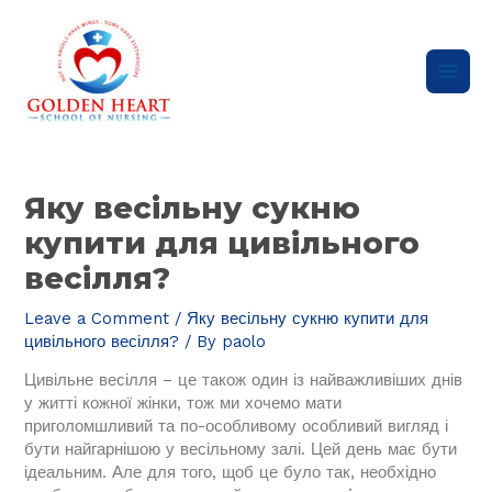
Skip
Main
to
content
Men
Post
navigation
Яку весільну сукню
купити для цивільного
весілля?
Leave a Comment
/
Яку весільну сукню купити для
цивільного весілля?
/ By
paolo
Цивільне весілля – це також один із найважливіших днів
у житті кожної жінки, тож ми хочемо мати
приголомшливий та по-особливому особливий вигляд і
бути найгарнішою у весільному залі. Цей день має бути
ідеальним.
Але для того, щоб це було так, необхідно