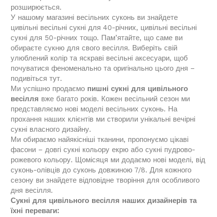
розширюється.
У нашому магазині весільних суконь ви знайдете
цивільні весільні сукні для 40-річних, цивільні весільні
сукні для 50-річних тощо. Пам’ятайте, що саме ви
обираєте сукню для свого весілля. Виберіть свій
улюблений колір та яскраві весільні аксесуари, щоб
почуватися феноменально та оригінально цього дня –
подивіться тут.
Ми успішно продаємо
пишні сукні для цивільного
весілля
вже багато років. Кожен весільний сезон ми
представляємо нові моделі весільних суконь. На
прохання наших клієнтів ми створили унікальні вечірні
сукні власного дизайну.
Ми обираємо найякісніші тканини, пропонуємо цікаві
фасони – довгі сукні кольору екрю або сукні пудрово-
рожевого кольору. Щомісяця ми додаємо нові моделі, від
суконь-олівців до суконь довжиною 7/8. Для кожного
сезону ви знайдете відповідне творіння для особливого
дня весілля.
Сукні для цивільного весілля наших дизайнерів та
їхні переваги: