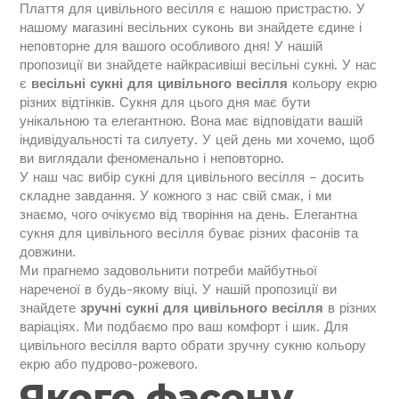
Плаття для цивільного весілля є нашою пристрастю. У
нашому магазині весільних суконь ви знайдете єдине і
неповторне для вашого особливого дня! У нашій
пропозиції ви знайдете найкрасивіші весільні сукні. У нас
є
весільні сукні для цивільного весілля
кольору екрю
різних відтінків. Сукня для цього дня має бути
унікальною та елегантною. Вона має відповідати вашій
індивідуальності та силуету. У цей день ми хочемо, щоб
ви виглядали феноменально і неповторно.
У наш час вибір сукні для цивільного весілля – досить
складне завдання. У кожного з нас свій смак, і ми
знаємо, чого очікуємо від творіння на день. Елегантна
сукня для цивільного весілля буває різних фасонів та
довжини.
Ми прагнемо задовольнити потреби майбутньої
нареченої в будь-якому віці. У нашій пропозиції ви
знайдете
зручні сукні для цивільного весілля
в різних
варіаціях. Ми подбаємо про ваш комфорт і шик. Для
цивільного весілля варто обрати зручну сукню кольору
екрю або пудрово-рожевого.
Якого фасону