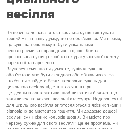
весілля
Чи повинна дешева готова весільна сукня коштувати
крони? Ні, на нашу думку, це не обов’язково. Ми віримо,
що сукні на день можуть бути унікальними і
неповторними за справедливою ціною. Кожна
пропонована сукня розроблена з урахуванням бюджету
нареченої та нареченого.
Всупереч тому, що ви думаєте, купівля сукні не
обов’язково має бути складною або обтяжливою. На
LuxYou ви знайдете безліч недорогих суконь для
цивільного весілля від 5000 до 20000 грн.
Це ідеальна альтернатива, щоб витратити бюджет, що
залишився, на яскраві весільні аксесуари. Недорогі сукні
для цивільного весілля виготовляються з якісних тканин
відповідно до мистецтва пошиття. Ми додаємо дешеві
весільні сукні різних кольорів щодня. Ви мрієте про
червону сукню для свого весілля? Це не проблема. Чи