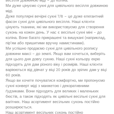
весілля довжиною міді – до коліна.
Ми дуже цінуємо сукні для цивільного весілля довжиною
міді.
Дуже популярні вечірні сукні 7/8 – це дуже елегантний
фасон сукні для цивільного весілля. Наші клієнти
цінують тканини, які ми використовуємо для створення
суконь на кожен день. У нас є весільні сукні міні – до
коліна. Вони багато прикрашені та вишукані (наприклад,
пір’ям або пришитими вручну намистинами).
Ми успішно продаємо сукні для цивільного розпису
довжини максі – до землі. Якщо вам хочеться, виберіть
для цього дня довгу сукню. Наші сукні кольору екрю
підходять для дам різного віку і розмірів. Наші клієнти
варіюються від дівчат у віці 20 років до зрілих дам у віці
60 років.
Якщо ви хочете почуватися комфортно, ми пропонуємо
сукні конверт міді з манжетою і декоративними
ґудзиками. Вони підходять для великих і маленьких
бюстів, а також підходять як цивільні весільні сукні для
вагітних. Наш асортимент весільних суконь постійно
розширюється.
Наш асортимент весільних суконь постійно