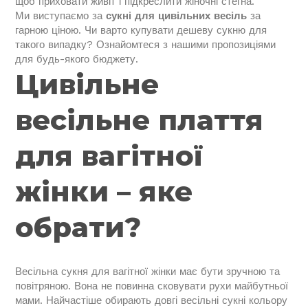
щоб приховати живіт і підкреслити жіночні стегна.
Ми виступаємо за
сукні для цивільних весіль
за
гарною ціною. Чи варто купувати дешеву сукню для
такого випадку? Ознайомтеся з нашими пропозиціями
для будь-якого бюджету.
Цивільне
весільне плаття
для вагітної
жінки – яке
обрати?
Весільна сукня для вагітної жінки має бути зручною та
повітряною. Вона не повинна сковувати рухи майбутньої
мами. Найчастіше обирають довгі весільні сукні кольору