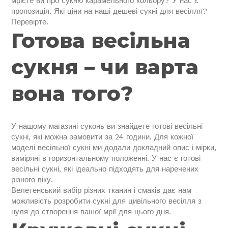
мрієте ви про сукню карамельного кольору? У нас є
пропозиція. Які ціни на наші дешеві сукні для весілля?
Перевірте.
Готова весільна
сукня – чи варта
вона того?
У нашому магазині суконь ви знайдете готові весільні
сукні, які можна замовити за 24 години. Для кожної
моделі весільної сукні ми додали докладний опис і мірки,
виміряні в горизонтальному положенні. У нас є готові
весільні сукні, які ідеально підходять для наречених
різного віку.
Велетенський вибір різних тканин і смаків дає нам
можливість розробити сукні для цивільного весілля з
нуля до створення вашої мрії для цього дня.