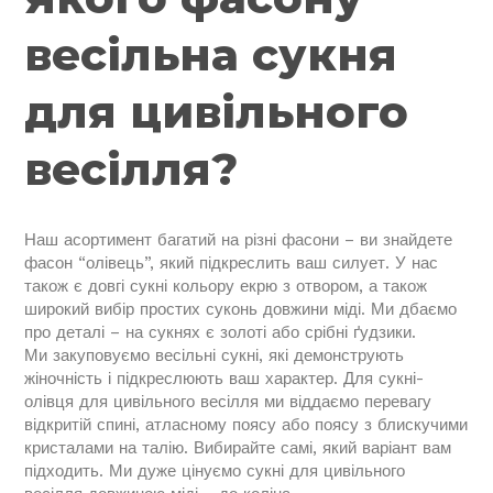
весільна сукня
для цивільного
весілля?
Наш асортимент багатий на різні фасони – ви знайдете
фасон “олівець”, який підкреслить ваш силует. У нас
також є довгі сукні кольору екрю з отвором, а також
широкий вибір простих суконь довжини міді. Ми дбаємо
про деталі – на сукнях є золоті або срібні ґудзики.
Ми закуповуємо весільні сукні, які демонструють
жіночність і підкреслюють ваш характер. Для сукні-
олівця для цивільного весілля ми віддаємо перевагу
відкритій спині, атласному поясу або поясу з блискучими
кристалами на талію. Вибирайте самі, який варіант вам
підходить. Ми дуже цінуємо сукні для цивільного