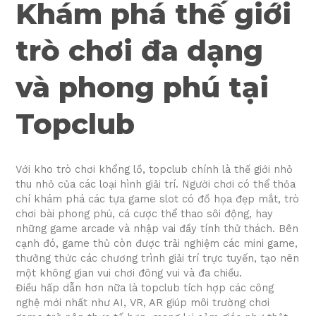
Khám phá thế giới
trò chơi đa dạng
và phong phú tại
Topclub
Với kho trò chơi khổng lồ, topclub chính là thế giới nhỏ
thu nhỏ của các loại hình giải trí. Người chơi có thể thỏa
chí khám phá các tựa game slot có đồ họa đẹp mắt, trò
chơi bài phong phú, cá cược thể thao sôi động, hay
những game arcade và nhập vai đầy tính thử thách. Bên
cạnh đó, game thủ còn được trải nghiệm các mini game,
thưởng thức các chương trình giải trí trực tuyến, tạo nên
một không gian vui chơi đông vui và đa chiều.
Điều hấp dẫn hơn nữa là topclub tích hợp các công
nghệ mới nhất như AI, VR, AR giúp môi trường chơi