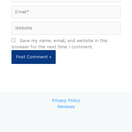
Email*
Website
Save my name, email, and website in this
browser for the next time I comment.
Privacy Policy
Reviews