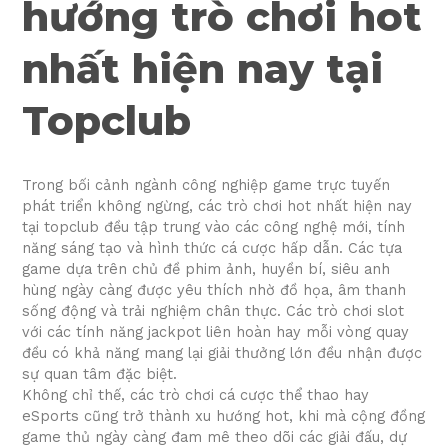
hướng trò chơi hot
nhất hiện nay tại
Topclub
Trong bối cảnh ngành công nghiệp game trực tuyến
phát triển không ngừng, các trò chơi hot nhất hiện nay
tại topclub đều tập trung vào các công nghệ mới, tính
năng sáng tạo và hình thức cá cược hấp dẫn. Các tựa
game dựa trên chủ đề phim ảnh, huyền bí, siêu anh
hùng ngày càng được yêu thích nhờ đồ họa, âm thanh
sống động và trải nghiệm chân thực. Các trò chơi slot
với các tính năng jackpot liên hoàn hay mỗi vòng quay
đều có khả năng mang lại giải thưởng lớn đều nhận được
sự quan tâm đặc biệt.
Không chỉ thế, các trò chơi cá cược thể thao hay
eSports cũng trở thành xu hướng hot, khi mà cộng đồng
game thủ ngày càng đam mê theo dõi các giải đấu, dự