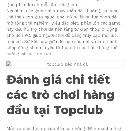
giác phấn khích mỗi lần thắng lớn.
Ngoài ra, các game như may mắn đổi thưởng, cá cược
thể thao còn giúp người chơi có nhiều sự lựa chọn để
mở rộng trải nghiệm. Điều đặc biệt, phần lớn các game
này đều hỗ trợ chơi đa nền tảng từ điện thoại di động
cho đến PC, giúp người chơi dễ dàng truy cập mọi lúc,
mọi nơi. Sự kết hợp giữa đồ họa sắc nét và âm thanh
sống động chính là yếu tố tạo nên sức hút không thể
cưỡng lại của topclub.
Đánh giá chi tiết
các trò chơi hàng
đầu tại Topclub
Mỗi trò chơi tại topclub đều có những điểm mạnh riêng