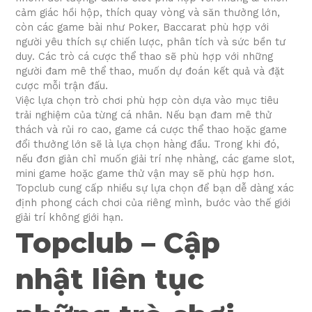
cảm giác hồi hộp, thích quay vòng và săn thưởng lớn,
còn các game bài như Poker, Baccarat phù hợp với
người yêu thích sự chiến lược, phân tích và sức bền tư
duy. Các trò cá cược thể thao sẽ phù hợp với những
người đam mê thể thao, muốn dự đoán kết quả và đặt
cược mỗi trận đấu.
Việc lựa chọn trò chơi phù hợp còn dựa vào mục tiêu
trải nghiệm của từng cá nhân. Nếu bạn đam mê thử
thách và rủi ro cao, game cá cược thể thao hoặc game
đổi thưởng lớn sẽ là lựa chọn hàng đầu. Trong khi đó,
nếu đơn giản chỉ muốn giải trí nhẹ nhàng, các game slot,
mini game hoặc game thử vận may sẽ phù hợp hơn.
Topclub cung cấp nhiều sự lựa chọn để bạn dễ dàng xác
định phong cách chơi của riêng mình, bước vào thế giới
giải trí không giới hạn.
Topclub – Cập
nhật liên tục