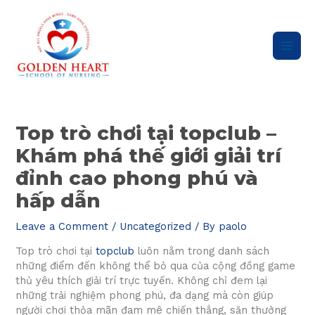
Skip
Main
to
content
Men
Post
navigation
Top trò chơi tại topclub –
Khám phá thế giới giải trí
đỉnh cao phong phú và
hấp dẫn
Leave a Comment
/
Uncategorized
/ By
paolo
Top trò chơi tại
topclub
luôn nằm trong danh sách
những điểm đến không thể bỏ qua của cộng đồng game
thủ yêu thích giải trí trực tuyến. Không chỉ đem lại
những trải nghiệm phong phú, đa dạng mà còn giúp
người chơi thỏa mãn đam mê chiến thắng, săn thưởng