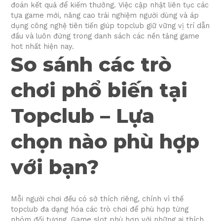
đoán kết quả để kiếm thưởng. Việc cập nhật liên tục các
tựa game mới, nâng cao trải nghiệm người dùng và áp
dụng công nghệ tiên tiến giúp topclub giữ vững vị trí dẫn
đầu và luôn đứng trong danh sách các nền tảng game
hot nhất hiện nay.
So sánh các trò
chơi phổ biến tại
Topclub – Lựa
chọn nào phù hợp
với bạn?
Mỗi người chơi đều có sở thích riêng, chính vì thế
topclub đa dạng hóa các trò chơi để phù hợp từng
nhóm đối tượng. Game slot phù hợp với những ai thích