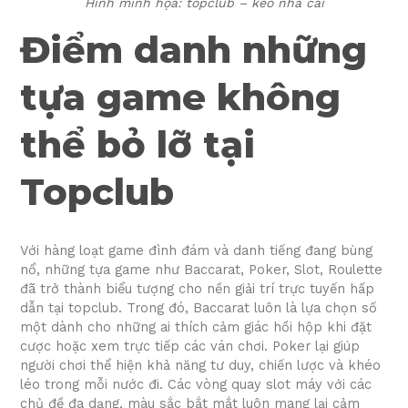
Hình minh họa: topclub – kèo nhà cái
Điểm danh những
tựa game không
thể bỏ lỡ tại
Topclub
Với hàng loạt game đình đám và danh tiếng đang bùng
nổ, những tựa game như Baccarat, Poker, Slot, Roulette
đã trở thành biểu tượng cho nền giải trí trực tuyến hấp
dẫn tại topclub. Trong đó, Baccarat luôn là lựa chọn số
một dành cho những ai thích cảm giác hồi hộp khi đặt
cược hoặc xem trực tiếp các ván chơi. Poker lại giúp
người chơi thể hiện khả năng tư duy, chiến lược và khéo
léo trong mỗi nước đi. Các vòng quay slot máy với các
chủ đề đa dạng, màu sắc bắt mắt luôn mang lại cảm