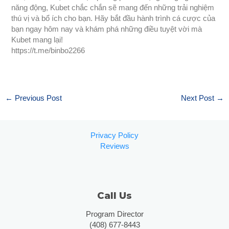
năng động, Kubet chắc chắn sẽ mang đến những trải nghiệm
thú vị và bổ ích cho bạn. Hãy bắt đầu hành trình cá cược của
bạn ngay hôm nay và khám phá những điều tuyệt vời mà
Kubet mang lại!
https://t.me/binbo2266
←
Previous Post
Next Post
→
Privacy Policy
Reviews
Call Us
Program Director
(408) 677-8443