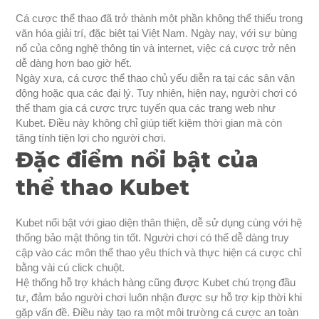
Cá cược thể thao đã trở thành một phần không thể thiếu trong
văn hóa giải trí, đặc biệt tại Việt Nam. Ngày nay, với sự bùng
nổ của công nghệ thông tin và internet, việc cá cược trở nên
dễ dàng hơn bao giờ hết.
Ngày xưa, cá cược thể thao chủ yếu diễn ra tại các sân vận
động hoặc qua các đại lý. Tuy nhiên, hiện nay, người chơi có
thể tham gia cá cược trực tuyến qua các trang web như
Kubet. Điều này không chỉ giúp tiết kiệm thời gian mà còn
tăng tính tiện lợi cho người chơi.
Đặc điểm nổi bật của
thể thao Kubet
Kubet nổi bật với giao diện thân thiện, dễ sử dụng cùng với hệ
thống bảo mật thông tin tốt. Người chơi có thể dễ dàng truy
cập vào các môn thể thao yêu thích và thực hiện cá cược chỉ
bằng vài cú click chuột.
Hệ thống hỗ trợ khách hàng cũng được Kubet chú trọng đầu
tư, đảm bảo người chơi luôn nhận được sự hỗ trợ kịp thời khi
gặp vấn đề. Điều này tạo ra một môi trường cá cược an toàn