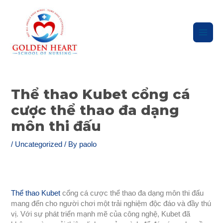
Skip
Main
to
content
Menu
Post
navigation
Thể thao Kubet cổng cá
cược thể thao đa dạng
môn thi đấu
/
Uncategorized
/ By
paolo
Thể thao Kubet
cổng cá cược thể thao đa dạng môn thi đấu
mang đến cho người chơi một trải nghiệm độc đáo và đầy thú
vị. Với sự phát triển mạnh mẽ của công nghệ, Kubet đã