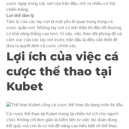
cược ngay trong các set của trận đấu, mở ra nhiều cơ hội
chiến thắng.
Lợi thế tâm lý
Tâm lý của các tay vợt là một yếu tố quan trọng trong cá
cược quần vợt. Những tay vợt có tinh thần thi đấu tốt thường
có khả năng thắng cao hơn. Vì vậy, việc theo dõi phong độ và
cảm xúc của các tay vợt trước trận đấu là điều cần thiết để
đưa ra quyết định cá cược chính xác.
Lợi ích của việc cá
cược thể thao tại
Kubet
Cá cược thể thao tại Kubet mang lại nhiều lợi ích cho người
chơi. Không chỉ đơn giản là kiếm tiền từ việc dự đoán đúng
kết quả, mà còn là cơ hội để nâng cao hiểu biết về thể thao.