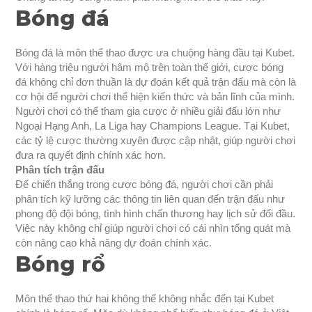
Bóng đá
Bóng đá là môn thể thao được ưa chuộng hàng đầu tại Kubet.
Với hàng triệu người hâm mộ trên toàn thế giới, cược bóng
đá không chỉ đơn thuần là dự đoán kết quả trận đấu mà còn là
cơ hội để người chơi thể hiện kiến thức và bản lĩnh của mình.
Người chơi có thể tham gia cược ở nhiều giải đấu lớn như
Ngoại Hạng Anh, La Liga hay Champions League. Tại Kubet,
các tỷ lệ cược thường xuyên được cập nhật, giúp người chơi
đưa ra quyết định chính xác hơn.
Phân tích trận đấu
Để chiến thắng trong cược bóng đá, người chơi cần phải
phân tích kỹ lưỡng các thông tin liên quan đến trận đấu như
phong độ đội bóng, tình hình chấn thương hay lịch sử đối đầu.
Việc này không chỉ giúp người chơi có cái nhìn tổng quát mà
còn nâng cao khả năng dự đoán chính xác.
Bóng rổ
Môn thể thao thứ hai không thể không nhắc đến tại Kubet