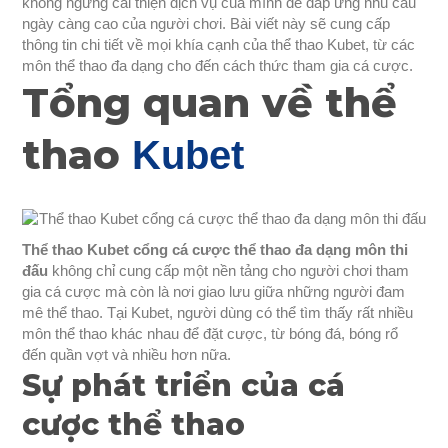
không ngừng cải thiện dịch vụ của mình để đáp ứng nhu cầu
ngày càng cao của người chơi. Bài viết này sẽ cung cấp
thông tin chi tiết về mọi khía cạnh của thể thao Kubet, từ các
môn thể thao đa dạng cho đến cách thức tham gia cá cược.
Tổng quan về thể
thao
Kubet
Thể thao Kubet cổng cá cược thể thao đa dạng môn thi
đấu
không chỉ cung cấp một nền tảng cho người chơi tham
gia cá cược mà còn là nơi giao lưu giữa những người đam
mê thể thao. Tại Kubet, người dùng có thể tìm thấy rất nhiều
môn thể thao khác nhau để đặt cược, từ bóng đá, bóng rổ
đến quần vợt và nhiều hơn nữa.
Sự phát triển của cá
cược thể thao