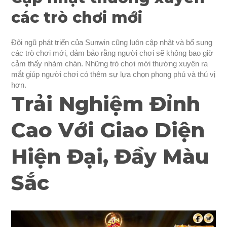
các trò chơi mới
Đội ngũ phát triển của Sunwin cũng luôn cập nhật và bổ sung
các trò chơi mới, đảm bảo rằng người chơi sẽ không bao giờ
cảm thấy nhàm chán. Những trò chơi mới thường xuyên ra
mắt giúp người chơi có thêm sự lựa chọn phong phú và thú vị
hơn.
Trải Nghiệm Đỉnh
Cao Với Giao Diện
Hiện Đại, Đầy Màu
Sắc