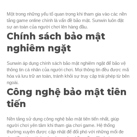
Một trong những yếu tố quan trọng khi tham gia vào các nền
tảng game online chính là vấn đề bảo mật. Sunwin luôn đặt
sự an toàn của người chơi lên hàng đầu.
Chính sách bảo mật
nghiêm ngặt
Sunwin áp dụng chính sách bảo mật nghiêm ngặt để bảo vệ
thông tin cá nhân của người chơi. Mọi thông tin đều được mã
hóa và lưu trữ an toàn, tránh khỏi sự truy cập trái phép từ bên
ngoài.
Công nghệ bảo mật tiên
tiến
Nền tảng sử dụng công nghệ bảo mật tiên tiến nhất, giúp
người chơi yên tâm khi tham gia chơi game. Hệ thống
thường xuyên được cập nhật để đối phó với những mối đe