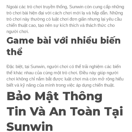
Ngoài các trò chơi truyền thống, Sunwin còn cung cấp những
trò chơi bài hiện đại với cách chơi mới lạ và hấp dẫn. Những
trò chơi này thường có luật chơi đơn giản nhưng lại yêu cầu
chiến thuật cao, tạo nên sự kích thích và thách thức cho
người chơi.
Game bài với nhiều biến
thể
Đặc biệt, tại Sunwin, người chơi có thể trải nghiệm các biến
thể khác nhau của cùng một trò chơi. Điều này giúp người
chơi không chỉ nắm bắt được luật chơi mà còn mở rộng hiểu
biết và kỹ năng của mình trong việc áp dụng chiến thuật.
Bảo Mật Thông
Tin Và An Toàn Tại
Sunwin