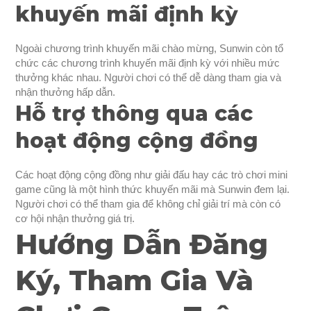
khuyến mãi định kỳ
Ngoài chương trình khuyến mãi chào mừng, Sunwin còn tổ
chức các chương trình khuyến mãi định kỳ với nhiều mức
thưởng khác nhau. Người chơi có thể dễ dàng tham gia và
nhận thưởng hấp dẫn.
Hỗ trợ thông qua các
hoạt động cộng đồng
Các hoạt động cộng đồng như giải đấu hay các trò chơi mini
game cũng là một hình thức khuyến mãi mà Sunwin đem lại.
Người chơi có thể tham gia để không chỉ giải trí mà còn có
cơ hội nhận thưởng giá trị.
Hướng Dẫn Đăng
Ký, Tham Gia Và