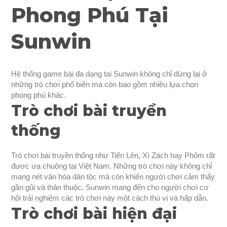
Phong Phú Tại
Sunwin
Hệ thống game bài đa dạng tại Sunwin không chỉ dừng lại ở
những trò chơi phổ biến mà còn bao gồm nhiều lựa chọn
phong phú khác.
Trò chơi bài truyền
thống
Trò chơi bài truyền thống như Tiến Lên, Xì Zách hay Phỏm rất
được ưa chuộng tại Việt Nam. Những trò chơi này không chỉ
mang nét văn hóa dân tộc mà còn khiến người chơi cảm thấy
gần gũi và thân thuộc. Sunwin mang đến cho người chơi cơ
hội trải nghiệm các trò chơi này một cách thú vị và hấp dẫn.
Trò chơi bài hiện đại