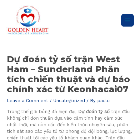
Skip
Main
to
content
Men
Post
navigation
Dự đoán tỷ số trận West
Ham – Sunderland Phân
tích chiến thuật và dự báo
chính xác từ Keonhacai07
Leave a Comment
/
Uncategorized
/ By
paolo
Trong thế giới bóng đá hiện đại,
Dự đoán tỷ số
trận đấu
không chỉ đơn thuần dựa vào cảm tính hay cảm xúc
nhất thời, mà còn cần đến kiến thức chuyên sâu, phân
tích sát sao các yếu tố từ phong độ đội bóng, lực lượng,
chiến thuật tới các yếu tố khách quan khác. Trận đấu