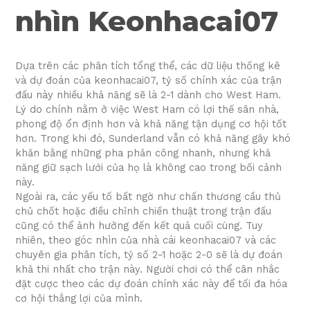
nhìn Keonhacai07
Dựa trên các phân tích tổng thể, các dữ liệu thống kê
và dự đoán của keonhacai07, tỷ số chính xác của trận
đấu này nhiều khả năng sẽ là 2-1 dành cho West Ham.
Lý do chính nằm ở việc West Ham có lợi thế sân nhà,
phong độ ổn định hơn và khả năng tận dụng cơ hội tốt
hơn. Trong khi đó, Sunderland vẫn có khả năng gây khó
khăn bằng những pha phản công nhanh, nhưng khả
năng giữ sạch lưới của họ là không cao trong bối cảnh
này.
Ngoài ra, các yếu tố bất ngờ như chấn thương cầu thủ
chủ chốt hoặc điều chỉnh chiến thuật trong trận đấu
cũng có thể ảnh hưởng đến kết quả cuối cùng. Tuy
nhiên, theo góc nhìn của nhà cái keonhacai07 và các
chuyên gia phân tích, tỷ số 2-1 hoặc 2-0 sẽ là dự đoán
khả thi nhất cho trận này. Người chơi có thể cân nhắc
đặt cược theo các dự đoán chính xác này để tối đa hóa
cơ hội thắng lợi của mình.