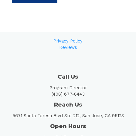
Privacy Policy
Reviews
Call Us
Program Director
(408) 677-8443
Reach Us
5671 Santa Teresa Blvd Ste 212, San Jose, CA 95123
Open Hours