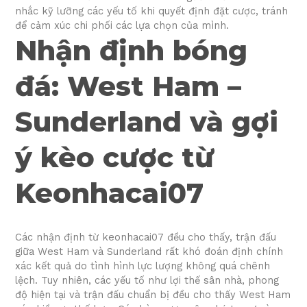
nhắc kỹ lưỡng các yếu tố khi quyết định đặt cược, tránh
để cảm xúc chi phối các lựa chọn của mình.
Nhận định bóng
đá: West Ham –
Sunderland và gợi
ý kèo cược từ
Keonhacai07
Các nhận định từ keonhacai07 đều cho thấy, trận đấu
giữa West Ham và Sunderland rất khó đoán định chính
xác kết quả do tình hình lực lượng không quá chênh
lệch. Tuy nhiên, các yếu tố như lợi thế sân nhà, phong
độ hiện tại và trận đấu chuẩn bị đều cho thấy West Ham