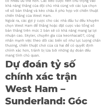
có nhiều ưu thế hơn. Các kèo cược nên chú trọng vào
khả năng thắng của đội chủ nhà cùng với các lựa chọn
về số bàn thắng và kèo châu Á phù hợp với chiến thuật
chiến thắng của West Ham.
Ngoài ra, các gợi ý cược cho các nhà đầu tư đều khuyên
chọn West Ham để thắng hoặc đặt cược vào tổng số
bàn thắng trên mức 2 bàn sẽ có khả năng mang lại lợi
nhuận cao. Skyler, chuyên gia của keonhacai07, cũng
nhấn mạnh việc theo dõi các biến số như lực lượng chấn
thương, chiến thuật chơi của cả hai để có quyết định
chính xác hơn, tránh bị lừa bởi những dự đoán đều
mang tính chủ quan.
Dự đoán tỷ số
chính xác trận
West Ham –
Sunderland: Góc