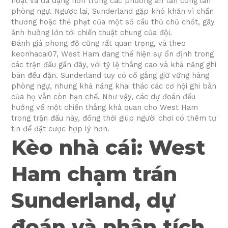
hoạt và đa dạng hơn trong các phương án tấn công lẫn
phòng ngự. Ngược lại, Sunderland gặp khó khăn vì chấn
thương hoặc thẻ phạt của một số cầu thủ chủ chốt, gây
ảnh hưởng lớn tới chiến thuật chung của đội.
Đánh giá phong độ cũng rất quan trọng, và theo
keonhacai07, West Ham đang thể hiện sự ổn định trong
các trận đấu gần đây, với tỷ lệ thắng cao và khả năng ghi
bàn đều đặn. Sunderland tuy có cố gắng giữ vững hàng
phòng ngự, nhưng khả năng khai thác các cơ hội ghi bàn
của họ vẫn còn hạn chế. Như vậy, các dự đoán đều
hướng về một chiến thắng khả quan cho West Ham
trong trận đấu này, đồng thời giúp người chơi có thêm tự
tin để đặt cược hợp lý hơn.
Kèo nhà cái: West
Ham chạm trán
Sunderland, dự
đoán và phân tích