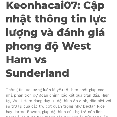
Keonhacai07: Cập
nhật thông tin lực
lượng và đánh giá
phong độ West
Ham vs
Sunderland
Thông tin lực lượng luôn là yếu tố then chốt giúp các
nhà phân tích dự đoán chính xác kết quả trận đấu. Hiện
tại, West Ham đang duy trì đội hình ổn định, đặc biệt với
sự trở lại của các trụ cột quan trọng như Declan Rice
hay Jarrod Bowen, giúp đội hình của họ trở nên linh