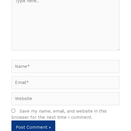
here..
Name*
Email*
Website
Save my name, email, and website in this
browser for the next time I comment.