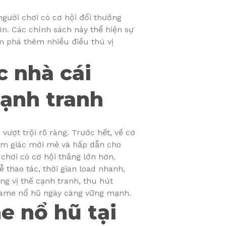
người chơi có cơ hội đổi thưởng
ơn. Các chính sách này thể hiện sự
m phá thêm nhiều điều thú vị
c nhà cái
cạnh tranh
ượt trội rõ ràng. Trước hết, về cơ
cảm giác mới mẻ và hấp dẫn cho
 chơi có cơ hội thắng lớn hơn.
 thao tác, thời gian load nhanh,
ng vị thế cạnh tranh, thu hút
 game nổ hũ ngày càng vững mạnh.
e nổ hũ tại