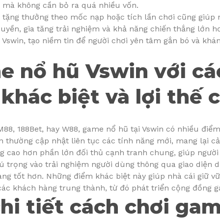
i mà không cần bỏ ra quá nhiều vốn.
, tặng thưởng theo mốc nạp hoặc tích lần chơi cũng giúp 
uyền, gia tăng trải nghiệm và khả năng chiến thắng lớn h
Vswin, tạo niềm tin để người chơi yên tâm gắn bó và khá
e nổ hũ Vswin với cá
khác biệt và lợi thế 
88, 188Bet, hay W88, game nổ hũ tại Vswin có nhiều điểm v
n thường cập nhật liên tục các tính năng mới, mang lại 
ởng cao hơn phần lớn đối thủ cạnh tranh chung, giúp người
ú trọng vào trải nghiệm người dùng thông qua giao diện dễ
ng tốt hơn. Những điểm khác biệt này giúp nhà cái giữ vữ
 các khách hàng trung thành, từ đó phát triển cộng đồng
i tiết cách chơi gam