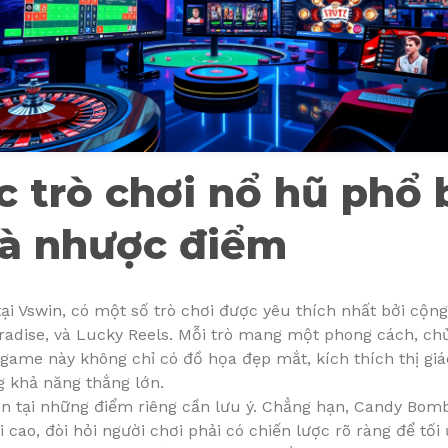
c trò chơi nổ hũ phổ 
và nhược điểm
i Vswin, có một số trò chơi được yêu thích nhất bởi cộ
radise, và Lucky Reels. Mỗi trò mang một phong cách, chủ
 game này không chỉ có đồ họa đẹp mắt, kích thích thị gi
g khả năng thắng lớn.
 tại những điểm riêng cần lưu ý. Chẳng hạn, Candy Bombe
cao, đòi hỏi người chơi phải có chiến lược rõ ràng để tối