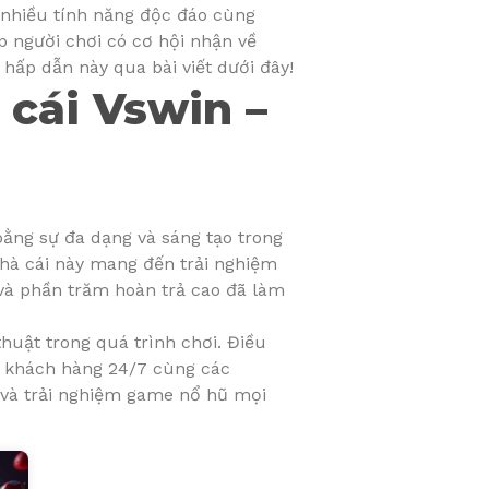
 nhiều tính năng độc đáo cùng
p người chơi có cơ hội nhận về
ấp dẫn này qua bài viết dưới đây!
cái Vswin –
bằng sự đa dạng và sáng tạo trong
nhà cái này mang đến trải nghiệm
 và phần trăm hoàn trả cao đã làm
thuật trong quá trình chơi. Điều
rợ khách hàng 24/7 cùng các
 và trải nghiệm game nổ hũ mọi