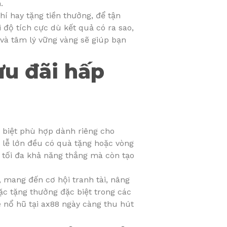
.
í hay tặng tiền thưởng, để tận
i độ tích cực dù kết quả có ra sao,
 và tâm lý vững vàng sẽ giúp bạn
ưu đãi hấp
 biệt phù hợp dành riêng cho
 lễ lớn đều có quà tặng hoặc vòng
 tối đa khả năng thắng mà còn tạo
 mang đến cơ hội tranh tài, nâng
ặc tặng thưởng đặc biệt trong các
e nổ hũ tại ax88 ngày càng thu hút