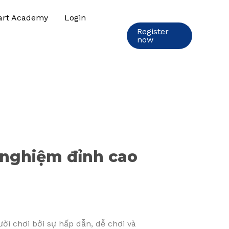
art Academy
Login
Register
now
i nghiệm đỉnh cao
ời chơi bởi sự hấp dẫn, dễ chơi và