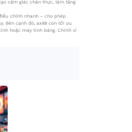
tạo cảm giác chân thực, làm tăng
điều chỉnh nhanh – cho phép
y. Bên cạnh đó, ax88 còn tối ưu
 tính hoặc máy tính bảng. Chính vì