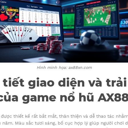
Hình minh họa: ax88xn.com
 tiết giao diện và tr
của game nổ hũ AX8
 được thiết kế rất bắt mắt, thân thiện và dễ thao tác nhằ
u năm. Màu sắc tươi sáng, bố cục hợp lý giúp người chơi d