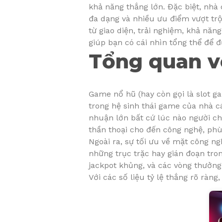
khả năng thắng lớn. Đặc biệt, nh
đa dạng và nhiều ưu điểm vượt trội
từ giao diện, trải nghiệm, khả năn
giúp bạn có cái nhìn tổng thể để 
Tổng quan v
Game nổ hũ (hay còn gọi là slot g
trong hệ sinh thái game của nhà cá
nhuận lớn bất cứ lúc nào người ch
thần thoại cho đến công nghệ, phù
Ngoài ra, sự tối ưu về mặt công n
những trục trặc hay gián đoạn tro
jackpot khủng, và các vòng thưởng
Với các số liệu tỷ lệ thắng rõ rà