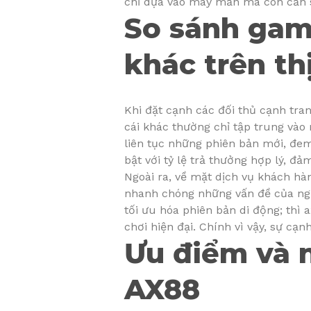
chỉ dựa vào may mắn mà còn cần sự
So sánh gam
khác trên th
Khi đặt cạnh các đối thủ cạnh tr
cái khác thường chỉ tập trung vào
liên tục những phiên bản mới, đem
bật với tỷ lệ trả thưởng hợp lý, đ
Ngoài ra, về mặt dịch vụ khách hà
nhanh chóng những vấn đề của ngườ
tối ưu hóa phiên bản di động; thì
chơi hiện đại. Chính vì vậy, sự cạ
Ưu điểm và 
AX88