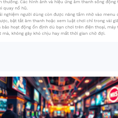
n thưởng. Các hình ảnh và hiệu ứng âm thanh sống động 
hi quay nổ hũ.
trải nghiệm người dùng còn được nâng tầm nhờ vào menu 
ợc, bật tắt âm thanh hoặc xem luật chơi chỉ trong vài giâ
ảm bảo hoạt động ổn định dù bạn chơi trên điện thoại, máy
t mà, không gây khó chịu hay mất thời gian chờ đợi.