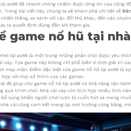
à cái ax88 đã nhanh chóng chiếm được lòng tin của cộng 
. Trong bài viết này, chúng ta sẽ khám phá chi tiết về
Đán
g chiến thắng, so sánh với các đối thủ khác, đến các chươ
đưa ra quyết định đúng đắn khi tham gia.
ề game nổ hũ tại nhà
ame) tại ax88 là một trong những phần chơi được yêu thích
i này. Tựa game này không chỉ phổ biến vì tính giải trí ca
ơi may mắn. Điểm đặc biệt của game nổ hũ tại ax88 là sự 
 hợp với mọi sở thích của các gamer.
ghệ đã giúp cho game nổ hũ tại ax88 có khả năng vận hàn
ng quá trình chơi. Nhà cái này còn tích hợp nhiều tính n
 bổ sung khiến người chơi luôn bị cuốn hút và mong muố
ng, nhà cái cũng cam kết mang lại môi trường công bằng, m