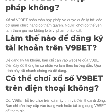
pháp không?
Xổ số V9BET hoàn toàn hợp pháp và được quản lý bởi các
cơ quan chức năng có thẩm quyền. Người chơi có thể yên
tâm tham gia mà không lo bị vi phạm pháp luật.
Làm thế nào để đăng ký
tài khoản trên V9BET?
Để đăng ký tài khoản, bạn chỉ cần vào website của V9BET,
điền đầy đủ thông tin cá nhân và làm theo hướng dẫn. Quá
trình này rất nhanh chóng và dễ dàng.
Có thể chơi xổ số V9BET
trên điện thoại không?
Có, V9BET hỗ trợ chơi trên cả máy tính và điện thoại di động.
Bạn chỉ cần truy cập vào trang web hoặc tải ứng dụng V9BET
để tham gia.