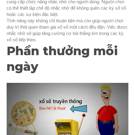
cung cấp chức năng nhắc nhở cho người dùng. Người chơi
có thể thiết lập chế độ nhắc nhở để không quên các kỳ xổ số
hoặc các sự kiện đặc biệt.
Tính năng này không chỉ thuận tiện mà còn giúp người chơi
duy trì thói quen tham gia xổ số một cách đều đặn. Việc được
nhắc nhở sẽ giúp tăng cường cơ hội thắng lớn trong các kỳ
xổ số tiếp theo.
Phần thưởng mỗi
ngày