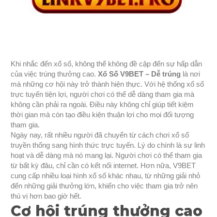
Khi nhắc đến xổ số, không thể không đề cập đến sự hấp dẫn
của việc trúng thưởng cao.
Xổ Số V9BET – Dễ trúng
là nơi
mà những cơ hội này trở thành hiện thực. Với hệ thống xổ số
trực tuyến tiện lợi, người chơi có thể dễ dàng tham gia mà
không cần phải ra ngoài. Điều này không chỉ giúp tiết kiệm
thời gian mà còn tạo điều kiện thuận lợi cho mọi đối tượng
tham gia.
Ngày nay, rất nhiều người đã chuyển từ cách chơi xổ số
truyền thống sang hình thức trực tuyến. Lý do chính là sự linh
hoạt và dễ dàng mà nó mang lại. Người chơi có thể tham gia
từ bất kỳ đâu, chỉ cần có kết nối internet. Hơn nữa, V9BET
cung cấp nhiều loại hình xổ số khác nhau, từ những giải nhỏ
đến những giải thưởng lớn, khiến cho việc tham gia trở nên
thú vị hơn bao giờ hết.
Cơ hội trúng thưởng cao