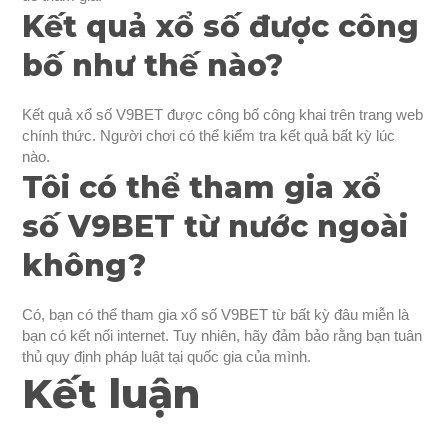
Kết quả xổ số được công
bố như thế nào?
Kết quả xổ số V9BET được công bố công khai trên trang web
chính thức. Người chơi có thể kiểm tra kết quả bất kỳ lúc
nào.
Tôi có thể tham gia xổ
số V9BET từ nước ngoài
không?
Có, bạn có thể tham gia xổ số V9BET từ bất kỳ đâu miễn là
bạn có kết nối internet. Tuy nhiên, hãy đảm bảo rằng bạn tuân
thủ quy định pháp luật tại quốc gia của mình.
Kết luận