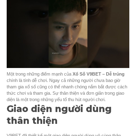
Một trong những điểm mạnh của
Xổ Số V9BET – Dễ trúng
chính là tính dễ chơi. Ngay cả những người chưa bao giờ
tham gia xổ số cũng có thể nhanh chóng nắm bắt được cách
thức chơi và tham gia. Sự thân thiện và đơn giản trong giao
diện là một trong những yếu tố thu hút người chơi.
Giao diện người dùng
thân thiện
V9BET đã thiết kế một giao diện người dùng vô cùng thân