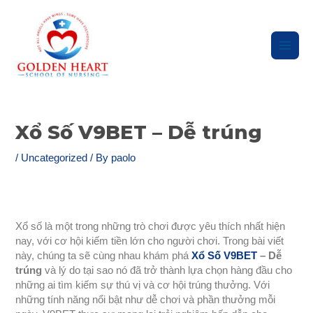
Skip
Main
to
content
Menu
Post
navigation
Xổ Số V9BET – Dễ trúng
/
Uncategorized
/ By
paolo
Xổ số là một trong những trò chơi được yêu thích nhất hiện
nay, với cơ hội kiếm tiền lớn cho người chơi. Trong bài viết
này, chúng ta sẽ cùng nhau khám phá
Xổ Số V9BET
– Dễ
trúng
và lý do tại sao nó đã trở thành lựa chọn hàng đầu cho
những ai tìm kiếm sự thú vị và cơ hội trúng thưởng. Với
những tính năng nổi bật như dễ chơi và phần thưởng mỗi