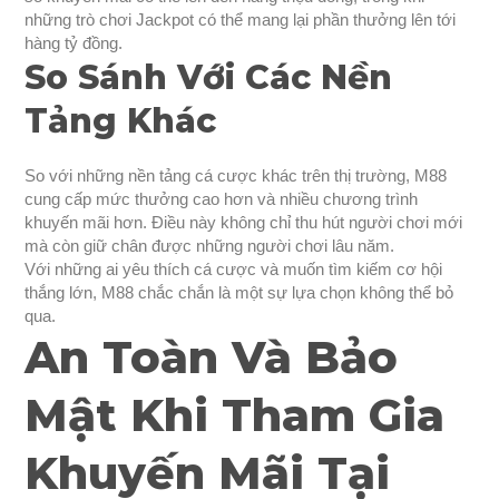
những trò chơi Jackpot có thể mang lại phần thưởng lên tới
hàng tỷ đồng.
So Sánh Với Các Nền
Tảng Khác
So với những nền tảng cá cược khác trên thị trường, M88
cung cấp mức thưởng cao hơn và nhiều chương trình
khuyến mãi hơn. Điều này không chỉ thu hút người chơi mới
mà còn giữ chân được những người chơi lâu năm.
Với những ai yêu thích cá cược và muốn tìm kiếm cơ hội
thắng lớn, M88 chắc chắn là một sự lựa chọn không thể bỏ
qua.
An Toàn Và Bảo
Mật Khi Tham Gia
Khuyến Mãi Tại