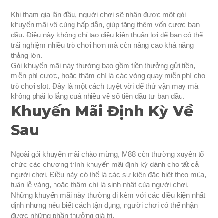
Khi tham gia lần đầu, người chơi sẽ nhận được một gói
khuyến mãi vô cùng hấp dẫn, giúp tăng thêm vốn cược ban
đầu. Điều này không chỉ tạo điều kiện thuận lợi để bạn có thể
trải nghiệm nhiều trò chơi hơn mà còn nâng cao khả năng
thắng lớn.
Gói khuyến mãi này thường bao gồm tiền thưởng gửi tiền,
miễn phí cược, hoặc thậm chí là các vòng quay miễn phí cho
trò chơi slot. Đây là một cách tuyệt vời để thử vận may mà
không phải lo lắng quá nhiều về số tiền đầu tư ban đầu.
Khuyến Mãi Định Kỳ Về
Sau
Ngoài gói khuyến mãi chào mừng, M88 còn thường xuyên tổ
chức các chương trình khuyến mãi định kỳ dành cho tất cả
người chơi. Điều này có thể là các sự kiện đặc biệt theo mùa,
tuần lễ vàng, hoặc thậm chí là sinh nhật của người chơi.
Những khuyến mãi này thường đi kèm với các điều kiện nhất
định nhưng nếu biết cách tận dụng, người chơi có thể nhận
được những phần thưởng giá trị.