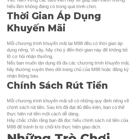
Việc nắm vững các điều kiện này sẽ giúp bạn tránh những
hiểu lầm không đáng có trong quá trình chơi.
Thời Gian Áp Dụng
Khuyến Mãi
Mỗi chương trình khuyến mãi tại M88 đều có thời gian áp
dụng riêng. Vì vậy, hãy chú ý đến thời gian này để không bỏ
lỡ cơ hội nhận thưởng.
Nếu bạn muốn tận dụng tối đa các chương trình khuyến mãi,
hãy thường xuyên theo dõi trang chủ của M88 hoặc đăng ký
nhận thông báo.
Chính Sách Rút Tiền
Mỗi chương trình khuyến mãi sẽ có những quy định riêng về
chính sách rút tiền. Sau khi đã đạt đủ điều kiện, bạn có thể
thực hiện rút tiền một cách dễ dàng.
Hãy chắc chắn rằng bạn đã đọc hiểu chính sách rút tiền của
M88 để tránh bị từ chối khi thực hiện giao dịch.
Những Trò Chơi