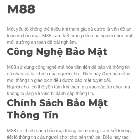
M88
Một yếu tố không thể thiếu khi tham gia cá cược là vấn đề an
toàn và bảo mật. M88 cam kết mang đến cho người chơi một
môi trường an toàn để trải nghiệm.
Công Nghệ Bảo Mật
M88 sử dụng công nghệ mã hóa tiên tiến để bảo vệ thông tin
cá nhân và tài chính của người chơi. Điều này đảm bảo rằng
mọi thông tin giao dịch đều được bảo mật tuyệt đối.
Người chơi có thể yên tâm khi tham gia vào các trò chơi mà
không lo lắng về việc bị đánh cắp thông tin.
Chính Sách Bảo Mật
Thông Tin
M88 có chính sách bảo mật thông tin rõ ràng, cam kết không
tiết lộ thông tin của người chơi cho bên thứ ba. Điều này tạo