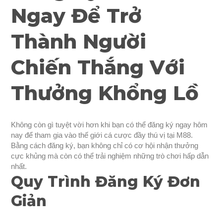
Ngay Để Trở
Thành Người
Chiến Thắng Với
Thưởng Khổng Lồ
Không còn gì tuyệt vời hơn khi bạn có thể đăng ký ngay hôm
nay để tham gia vào thế giới cá cược đầy thú vị tại M88.
Bằng cách đăng ký, bạn không chỉ có cơ hội nhận thưởng
cực khủng mà còn có thể trải nghiệm những trò chơi hấp dẫn
nhất.
Quy Trình Đăng Ký Đơn
Giản