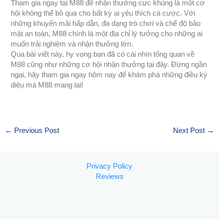
Tham gia ngay tại M88 để nhận thưởng cực khủng là một cơ
hội không thể bỏ qua cho bất kỳ ai yêu thích cá cược. Với
những khuyến mãi hấp dẫn, đa dạng trò chơi và chế độ bảo
mật an toàn, M88 chính là một địa chỉ lý tưởng cho những ai
muốn trải nghiệm và nhận thưởng lớn.
Qua bài viết này, hy vọng bạn đã có cái nhìn tổng quan về
M88 cũng như những cơ hội nhận thưởng tại đây. Đừng ngần
ngại, hãy tham gia ngay hôm nay để khám phá những điều kỳ
diệu mà M88 mang lại!
←
Previous Post
Next Post
→
Privacy Policy
Reviews