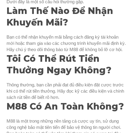
Dưới đây là một số câu hỏi thường gặp.
Làm Thế Nào Để Nhận
Khuyến Mãi?
Bạn có thể nhận khuyến mãi bằng cách đăng ký tài khoản
mới hoặc tham gia vào các chương trình khuyến mãi định kỳ.
Hãy chú ý theo dõi thông báo từ M88 để không bỏ lỡ cơ hội.
Tôi Có Thể Rút Tiền
Thưởng Ngay Không?
Thông thường, bạn cần phải đạt đủ điều kiện đặt cược trước
khi có thể rút tiền thưởng. Hãy đọc kỹ các điều kiện và chính
sách rút tiền để biết rõ hơn.
M88 Có An Toàn Không?
M88 là một trong những nền tảng cá cược uy tín, sử dụng
công nghệ bảo mật tiên tiến để bảo vệ thông tin người chơi.