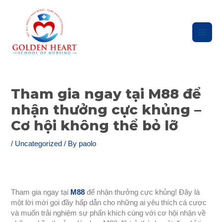
Skip
Main
to
content
Menu
Post
navigation
Tham gia ngay tại M88 để
nhận thưởng cực khủng –
Cơ hội không thể bỏ lỡ
/
Uncategorized
/ By
paolo
Tham gia ngay tại
M88
để nhận thưởng cực khủng! Đây là
một lời mời gọi đầy hấp dẫn cho những ai yêu thích cá cược
và muốn trải nghiệm sự phấn khích cùng với cơ hội nhận về