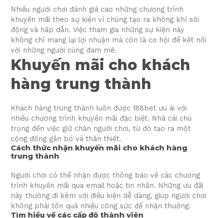
Nhiều người chơi đánh giá cao những chương trình
khuyến mãi theo sự kiện vì chúng tạo ra không khí sôi
động và hấp dẫn. Việc tham gia những sự kiện này
không chỉ mang lại lợi nhuận mà còn là cơ hội để kết nối
với những người cùng đam mê.
Khuyến mãi cho khách
hàng trung thành
Khách hàng trung thành luôn được 188bet ưu ái với
nhiều chương trình khuyến mãi đặc biệt. Nhà cái chú
trọng đến việc giữ chân người chơi, từ đó tạo ra một
cộng đồng gắn bó và thân thiết.
Cách thức nhận khuyến mãi cho khách hàng
trung thành
Người chơi có thể nhận được thông báo về các chương
trình khuyến mãi qua email hoặc tin nhắn. Những ưu đãi
này thường đi kèm với điều kiện dễ dàng, giúp người chơi
không phải tốn quá nhiều công sức để nhận thưởng.
Tìm hiểu về các cấp độ thành viên