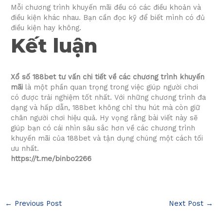
Mỗi chương trình khuyến mãi đều có các điều khoản và
điều kiện khác nhau. Bạn cần đọc kỹ để biết mình có đủ
điều kiện hay không.
Kết luận
Xổ số 188bet tư vấn chi tiết về các chương trình khuyến
mãi
là một phần quan trọng trong việc giúp người chơi
có được trải nghiệm tốt nhất. Với những chương trình đa
dạng và hấp dẫn, 188bet không chỉ thu hút mà còn giữ
chân người chơi hiệu quả. Hy vọng rằng bài viết này sẽ
giúp bạn có cái nhìn sâu sắc hơn về các chương trình
khuyến mãi của 188bet và tận dụng chúng một cách tối
ưu nhất.
https://t.me/binbo2266
←
Previous Post
Next Post
→