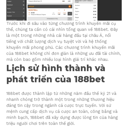
Trước khi đi sâu vào từng chương trình khuyến mãi cụ
thể, chúng ta cần có cái nhìn tổng quan về 188bet. Đây
là một trong những nhà cái hàng đầu tại châu Á, nổi
tiếng với chất lượng dịch vụ tuyệt vời và hệ thống
khuyến mãi phong phú. Các chương trình khuyến mãi
của 188bet không chỉ đơn giản là những ưu đãi tài chính,
mà còn bao gồm nhiều loại hình giải trí khác nhau.
Lịch sử hình thành và
phát triển của 188bet
188bet được thành lập từ những năm đầu thế kỷ 21 và
nhanh chóng trở thành một trong những thương hiệu
đáng tin cậy trong ngành cá cược trực tuyến. Với sứ
mệnh cung cấp dịch vụ cá cược an toàn, công bằng và
minh bạch, 188bet đã xây dựng được lòng tin của hàng
triệu người chơi trên toàn thế giới.