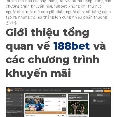
lợi ích mà nhà cái này mang lại. Với sự đa dạng trong các
chương trình khuyến mãi, 188bet không chỉ thu hút
người chơi mới mà còn giữ chân người chơi cũ bằng cách
tạo ra những cơ hội thắng lớn cùng nhiều phần thưởng
giá trị.
Giới thiệu tổng
quan về
188bet
và
các chương trình
khuyến mãi