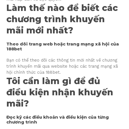
Làm thế nào để biết các
chương trình khuyến
mãi mới nhất?
Theo dõi trang web hoặc trang mạng xã hội của
188bet
Bạn có thể theo dõi các thông tin mới nhất về chương
trình khuyến mãi qua website hoặc các trang mạng xã
hội chính thức của 188bet.
Tôi cần làm gì để đủ
điều kiện nhận khuyến
mãi?
Đọc kỹ các điều khoản và điều kiện của từng
chương trình