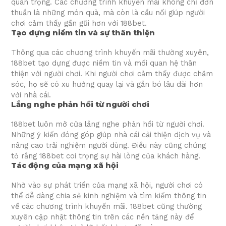
quan trọng. Các chương trình khuyến mãi không chỉ đơn
thuần là những món quà, mà còn là cầu nối giúp người
chơi cảm thấy gần gũi hơn với 188bet.
Tạo dựng niềm tin và sự thân thiện
Thông qua các chương trình khuyến mãi thường xuyên,
188bet tạo dựng được niềm tin và mối quan hệ thân
thiện với người chơi. Khi người chơi cảm thấy được chăm
sóc, họ sẽ có xu hướng quay lại và gắn bó lâu dài hơn
với nhà cái.
Lắng nghe phản hồi từ người chơi
188bet luôn mở cửa lắng nghe phản hồi từ người chơi.
Những ý kiến đóng góp giúp nhà cái cải thiện dịch vụ và
nâng cao trải nghiệm người dùng. Điều này cũng chứng
tỏ rằng 188bet coi trọng sự hài lòng của khách hàng.
Tác động của mạng xã hội
Nhờ vào sự phát triển của mạng xã hội, người chơi có
thể dễ dàng chia sẻ kinh nghiệm và tìm kiếm thông tin
về các chương trình khuyến mãi. 188bet cũng thường
xuyên cập nhật thông tin trên các nền tảng này để