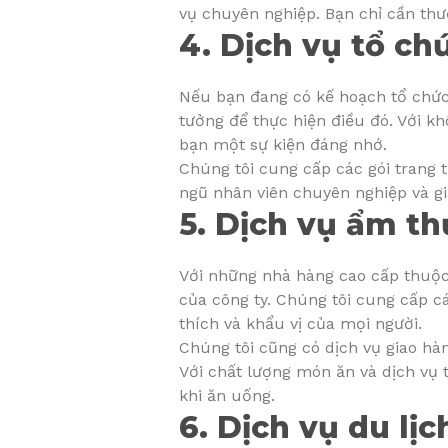
vụ chuyên nghiệp. Bạn chỉ cần thưở
4. Dịch vụ tổ ch
Nếu bạn đang có kế hoạch tổ chức m
tưởng để thực hiện điều đó. Với k
bạn một sự kiện đáng nhớ.
Chúng tôi cung cấp các gói trang 
ngũ nhân viên chuyên nghiệp và gi
5. Dịch vụ ẩm th
Với những nhà hàng cao cấp thuộc
của công ty. Chúng tôi cung cấp 
thích và khẩu vị của mọi người.
Chúng tôi cũng có dịch vụ giao h
Với chất lượng món ăn và dịch vụ t
khi ăn uống.
6. Dịch vụ du lịc