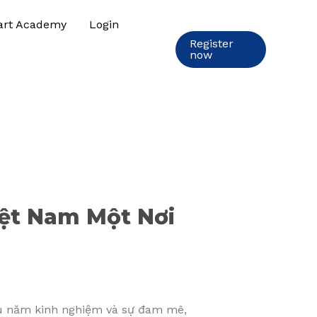
art Academy
Login
Register
now
iệt Nam Một Nơi
hiều năm kinh nghiệm và sự đam mê,