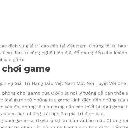
ác dịch vụ giải trí cao cấp tại Việt Nam. Chúng tôi tự hào
với sự đầu tư công nghệ hiện đại, để mang đến cho khách 
ôi bao gồm:
g chơi game
i, phòng chơi game của Okvip là nơi lý tưởng để bạn thỏa s
 các loại game từ những tựa game kinh điển đến những tự
 vào đó, chúng tôi còn cung cấp các thiết bị chơi game 
tạo cho bạn những trải nghiệm giải trí đỉnh cao.
g chơi game tại Okvip là sự an toàn và bảo mật. Chúng tôi
không cho phép các nội dung không phù hợp được hiển thị 