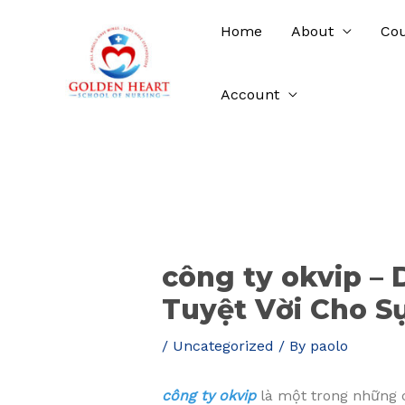
Skip
to
Home
About
Cou
content
Account
Post
navigation
công ty okvip – 
Tuyệt Vời Cho Sự
/
Uncategorized
/ By
paolo
công ty okvip
là một trong những c