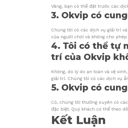
Vâng, bạn có thể đặt trước các dịc
3. Okvip có cun
Chúng tôi có các dịch vụ giải trí 
của người chơi và không cho phép
4. Tôi có thể tự
trí của Okvip k
Không, do lý do an toàn và vệ sin
giải trí. Chúng tôi có các dịch vụ
5. Okvip có cun
Có, chúng tôi thường xuyên có cá
đặc biệt. Quý khách có thể theo dõ
Kết Luận