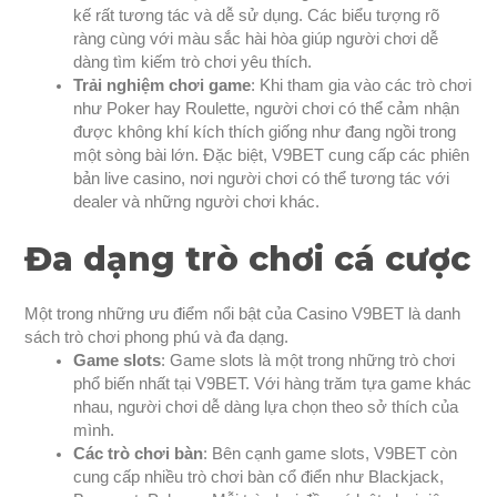
kế rất tương tác và dễ sử dụng. Các biểu tượng rõ
ràng cùng với màu sắc hài hòa giúp người chơi dễ
dàng tìm kiếm trò chơi yêu thích.
Trải nghiệm chơi game
: Khi tham gia vào các trò chơi
như Poker hay Roulette, người chơi có thể cảm nhận
được không khí kích thích giống như đang ngồi trong
một sòng bài lớn. Đặc biệt, V9BET cung cấp các phiên
bản live casino, nơi người chơi có thể tương tác với
dealer và những người chơi khác.
Đa dạng trò chơi cá cược
Một trong những ưu điểm nổi bật của Casino V9BET là danh
sách trò chơi phong phú và đa dạng.
Game slots
: Game slots là một trong những trò chơi
phổ biến nhất tại V9BET. Với hàng trăm tựa game khác
nhau, người chơi dễ dàng lựa chọn theo sở thích của
mình.
Các trò chơi bàn
: Bên cạnh game slots, V9BET còn
cung cấp nhiều trò chơi bàn cổ điển như Blackjack,