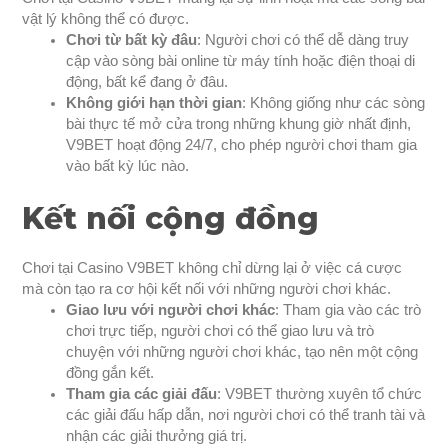
vật lý không thể có được.
Chơi từ bất kỳ đâu
: Người chơi có thể dễ dàng truy
cập vào sòng bài online từ máy tính hoặc điện thoại di
động, bất kể đang ở đâu.
Không giới hạn thời gian
: Không giống như các sòng
bài thực tế mở cửa trong những khung giờ nhất định,
V9BET hoạt động 24/7, cho phép người chơi tham gia
vào bất kỳ lúc nào.
Kết nối cộng đồng
Chơi tại Casino V9BET không chỉ dừng lại ở việc cá cược
mà còn tạo ra cơ hội kết nối với những người chơi khác.
Giao lưu với người chơi khác
: Tham gia vào các trò
chơi trực tiếp, người chơi có thể giao lưu và trò
chuyện với những người chơi khác, tạo nên một cộng
đồng gắn kết.
Tham gia các giải đấu
: V9BET thường xuyên tổ chức
các giải đấu hấp dẫn, nơi người chơi có thể tranh tài và
nhận các giải thưởng giá trị.