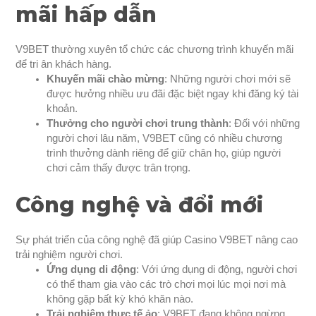
mãi hấp dẫn
V9BET thường xuyên tổ chức các chương trình khuyến mãi
để tri ân khách hàng.
Khuyến mãi chào mừng
: Những người chơi mới sẽ
được hưởng nhiều ưu đãi đặc biệt ngay khi đăng ký tài
khoản.
Thưởng cho người chơi trung thành
: Đối với những
người chơi lâu năm, V9BET cũng có nhiều chương
trình thưởng dành riêng để giữ chân họ, giúp người
chơi cảm thấy được trân trọng.
Công nghệ và đổi mới
Sự phát triển của công nghệ đã giúp Casino V9BET nâng cao
trải nghiệm người chơi.
Ứng dụng di động
: Với ứng dụng di động, người chơi
có thể tham gia vào các trò chơi mọi lúc mọi nơi mà
không gặp bất kỳ khó khăn nào.
Trải nghiệm thực tế ảo
: V9BET đang không ngừng