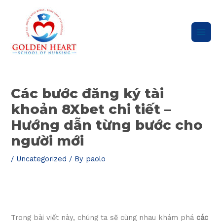
Skip
Main
to
content
Men
Post
navigation
Các bước đăng ký tài
khoản 8Xbet chi tiết –
Hướng dẫn từng bước cho
người mới
/
Uncategorized
/ By
paolo
Trong bài viết này, chúng ta sẽ cùng nhau khám phá
các