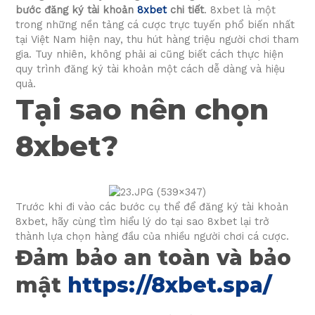
bước đăng ký tài khoản
8xbet
chi tiết
. 8xbet là một
trong những nền tảng cá cược trực tuyến phổ biến nhất
tại Việt Nam hiện nay, thu hút hàng triệu người chơi tham
gia. Tuy nhiên, không phải ai cũng biết cách thực hiện
quy trình đăng ký tài khoản một cách dễ dàng và hiệu
quả.
Tại sao nên chọn
8xbet?
Trước khi đi vào các bước cụ thể để đăng ký tài khoản
8xbet, hãy cùng tìm hiểu lý do tại sao 8xbet lại trở
thành lựa chọn hàng đầu của nhiều người chơi cá cược.
Đảm bảo an toàn và bảo
mật
https://8xbet.spa/