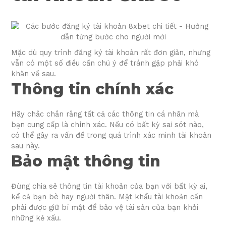
Mặc dù quy trình đăng ký tài khoản rất đơn giản, nhưng
vẫn có một số điều cần chú ý để tránh gặp phải khó
khăn về sau.
Thông tin chính xác
Hãy chắc chắn rằng tất cả các thông tin cá nhân mà
bạn cung cấp là chính xác. Nếu có bất kỳ sai sót nào,
có thể gây ra vấn đề trong quá trình xác minh tài khoản
sau này.
Bảo mật thông tin
Đừng chia sẻ thông tin tài khoản của bạn với bất kỳ ai,
kể cả bạn bè hay người thân. Mật khẩu tài khoản cần
phải được giữ bí mật để bảo vệ tài sản của bạn khỏi
những kẻ xấu.