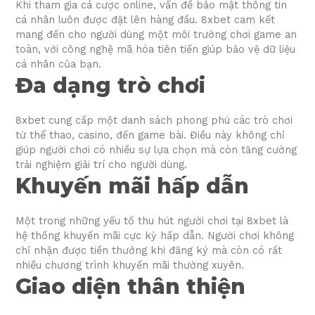
Khi tham gia cá cược online, vấn đề bảo mật thông tin
cá nhân luôn được đặt lên hàng đầu. 8xbet cam kết
mang đến cho người dùng một môi trường chơi game an
toàn, với công nghệ mã hóa tiên tiến giúp bảo vệ dữ liệu
cá nhân của bạn.
Đa dạng trò chơi
8xbet cung cấp một danh sách phong phú các trò chơi
từ thể thao, casino, đến game bài. Điều này không chỉ
giúp người chơi có nhiều sự lựa chọn mà còn tăng cường
trải nghiệm giải trí cho người dùng.
Khuyến mãi hấp dẫn
Một trong những yếu tố thu hút người chơi tại 8xbet là
hệ thống khuyến mãi cực kỳ hấp dẫn. Người chơi không
chỉ nhận được tiền thưởng khi đăng ký mà còn có rất
nhiều chương trình khuyến mãi thường xuyên.
Giao diện thân thiện