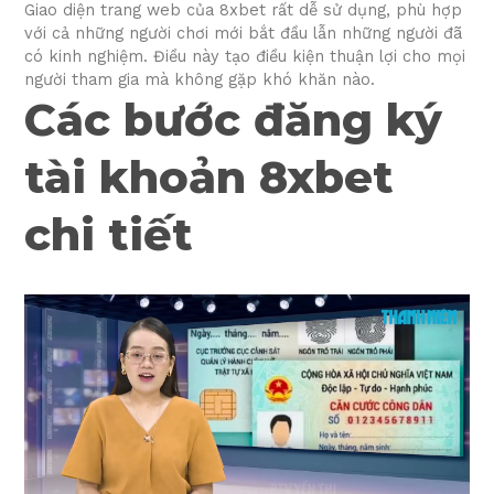
Giao diện trang web của 8xbet rất dễ sử dụng, phù hợp
với cả những người chơi mới bắt đầu lẫn những người đã
có kinh nghiệm. Điều này tạo điều kiện thuận lợi cho mọi
người tham gia mà không gặp khó khăn nào.
Các bước đăng ký
tài khoản 8xbet
chi tiết